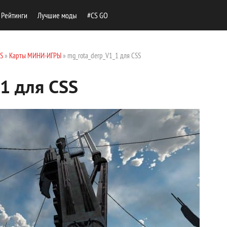
Рейтинги
Лучшие моды
#CS GO
SS
»
Карты МИНИ-ИГРЫ
» mg_rota_derp_V1_1 для CSS
1 для CSS