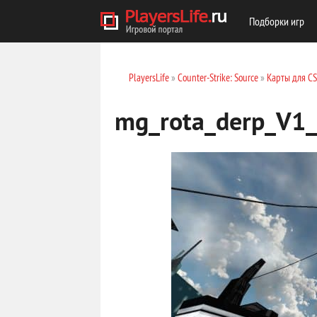
Подборки игр
PlayersLife
»
Counter-Strike: Source
»
Карты для C
mg_rota_derp_V1_