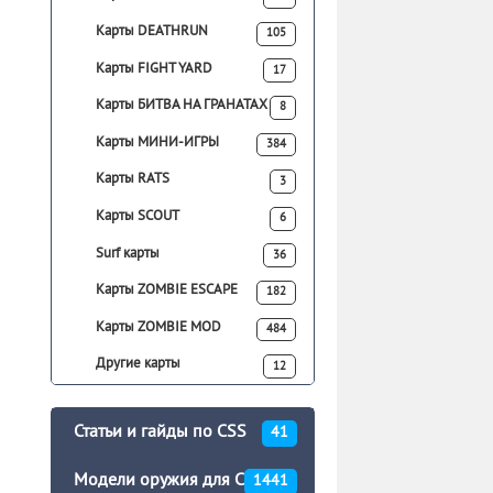
Карты DEATHRUN
105
Карты FIGHT YARD
17
Карты БИТВА НА ГРАНАТАХ
8
Карты МИНИ-ИГРЫ
384
Карты RATS
3
Карты SCOUT
6
Surf карты
36
Карты ZOMBIE ESCAPE
182
Карты ZOMBIE MOD
484
Другие карты
12
Статьи и гайды по CSS
41
Модели оружия для CSS
1441