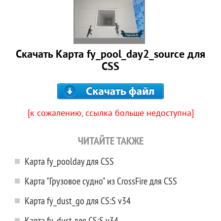
Скачать Карта fy_pool_day2_source для
CSS
[к сожалению, ссылка больше недоступна]
ЧИТАЙТЕ ТАКЖЕ
Карта fy_poolday для CSS
Карта "Грузовое судно" из CrossFire для CSS
Карта fy_dust_go для CS:S v34
Карта fy_dust для CS:S v34