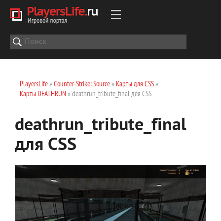
PlayersLife
»
Counter-Strike: Source
»
Карты для CSS
»
Карты DEATHRUN
» deathrun_tribute_final для CSS
deathrun_tribute_final
для CSS