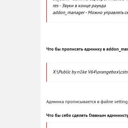
res - Звуки в конце раунда
addon_manager - Можно управлять ск
Что бы прописать админку в addon_ma
X:\Public by n1ke V64\orangebox\cst
Админка прописывается в файле settings
Что бы себя сделать Главным админист