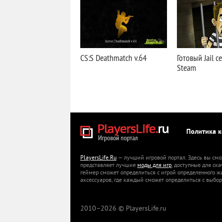
CS:S Deathmatch v.64
Готовый Jail с
Steam
Политика 
PlayersLife.Ru
— лучший игровой портал. Здесь вы смо
представляет лучшие
моды для игр
, доступные для ск
геймер сможет определиться с игрой определенного ж
аксессуаров, где каждый сможет определиться с выбор
2010–
2026 © PlayersLife.ru