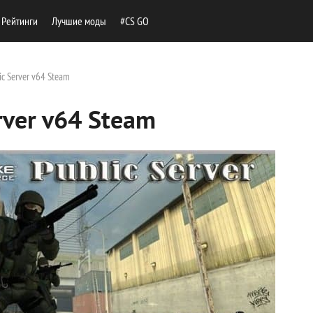
Рейтинги
Лучшие моды
#CS GO
ic Server v64 Steam
rver v64 Steam