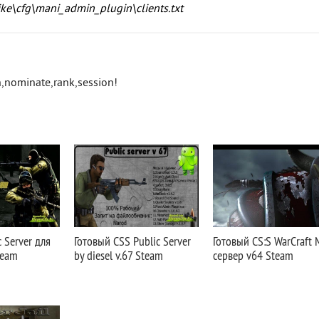
ike\cfg\mani_admin_plugin\clients.txt
,nominate,rank,session!
 Server для
Готовый CSS Public Server
Готовый CS:S WarCraft
team
by diesel v.67 Steam
сервер v64 Steam