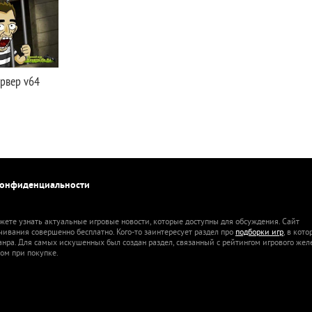
ервер v64
конфиденциальности
жете узнать актуальные игровые новости, которые доступны для обсуждения. Сайт
ачивания совершенно бесплатно. Кого-то заинтересует раздел про
подборки игр
, в кот
анра. Для самых искушенных был создан раздел, связанный с рейтингом игрового жел
ом при покупке.