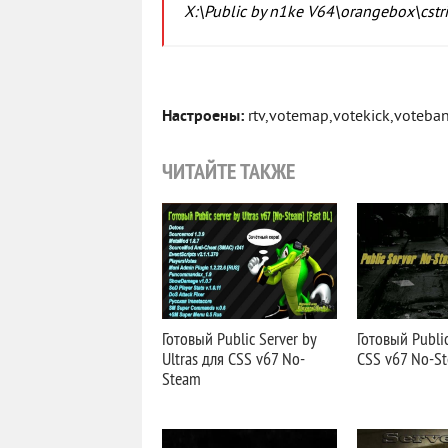
X:\Public by n1ke V64\orangebox\cstr
Настроены:
rtv,votemap,votekick,voteban
ЧИТАЙТЕ ТАКЖЕ
Готовый Public Server by
Готовый Public
Ultras для CSS v67 No-
CSS v67 No-S
Steam