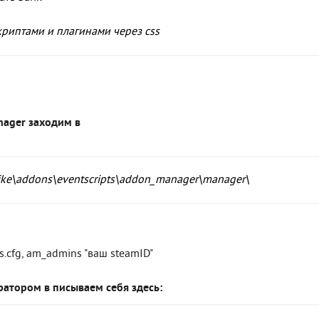
риптами и плагинами через css
nager заходим в
rike\addons\eventscripts\addon_manager\manager\
.cfg, am_admins "ваш steamID"
ратором в писываем себя здесь: