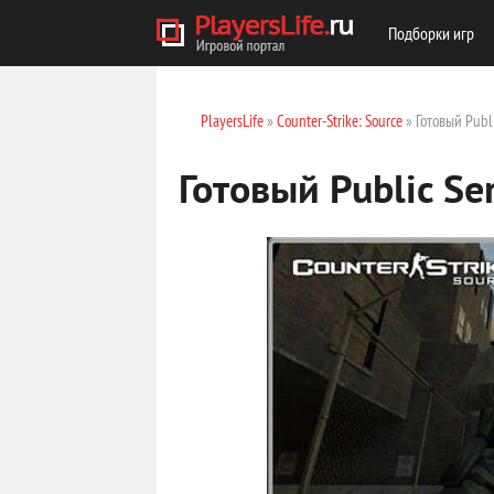
Подборки игр
PlayersLife
»
Counter-Strike: Source
» Готовый Publ
Готовый Public Se