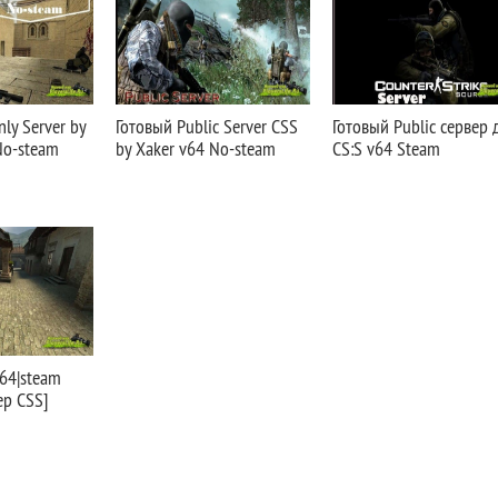
ly Server by
Готовый Public Server CSS
Готовый Public сервер 
No-steam
by Xaker v64 No-steam
CS:S v64 Steam
v64|steam
ер CSS]