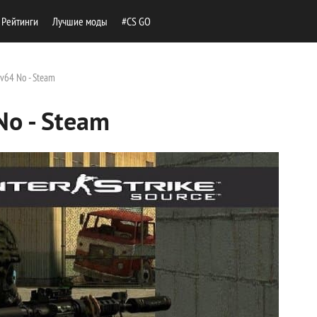
Рейтинги
Лучшие моды
#CS GO
 v64 No - Steam
No - Steam