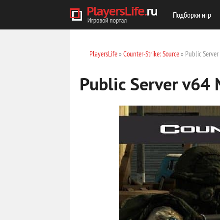
Подборки игр
PlayersLife
»
Counter-Strike: Source
» Public Server
Public Server v64 