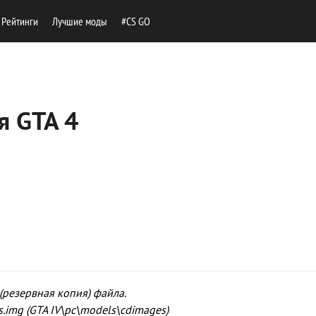
Рейтинги
Лучшие моды
#CS GO
я GTA 4
(резервная копия) файла.
s.img (GTA IV\pc\models\cdimages)