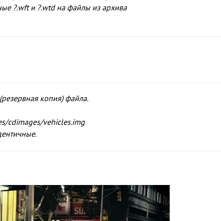
ные ?.wft и ?.wtd на файлы из архива
(резервная копия) файла.
s/cdimages/vehicles.img
идентичные.