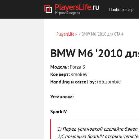
Подборки игр
PlayersLife
»
» BMW M6 '2010 для GTA 4
BMW M6 '2010 дл
Модель:
Forza 3
Конверт:
smokey
Handling и carcol by:
rob.zombie
Установка:
SparkIV:
1) Перед установкой сделайте бакеп 
2)С помощью SparkIV открыть vehicle