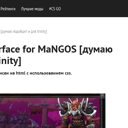
Рейтинги
Лучшие моды
#CS GO
 [думаю подойдет и для trinity]
erface for MaNGOS [думаю
nity]
исан на html с использованием css.