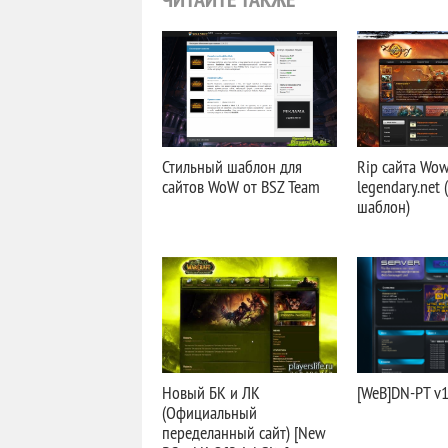
Стильный шаблон для
Rip сайта Wow
сайтов WoW от BSZ Team
legendary.net
шаблон)
Новый БК и ЛК
[WeB]DN-PT v1
(Официальный
переделанный сайт) [New