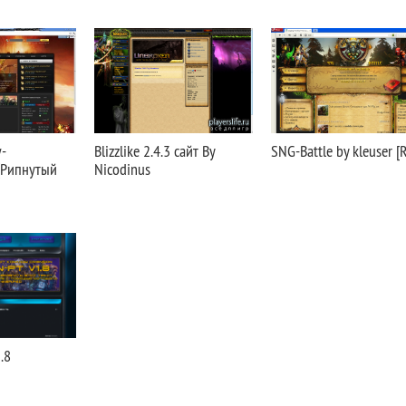
-
Blizzlike 2.4.3 сайт By
SNG-Battle by kleuser [R
 (Рипнутый
Nicodinus
.8