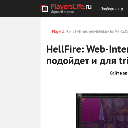
Подборки игр
PlayersLife
»
» HellFire: Web-Interface for MaNGOS
HellFire: Web-Int
подойдет и для tri
Сайт нап