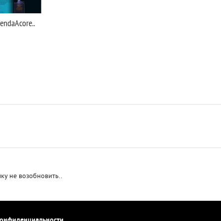
endaAcore..
ку не возобновить..
конфиденциальности