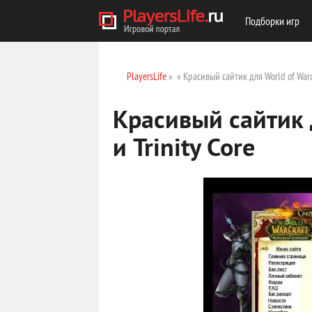
Подборки игр
PlayersLife
»
» Красивый сайтик для World of Warcr
Красивый сайтик 
и Trinity Core