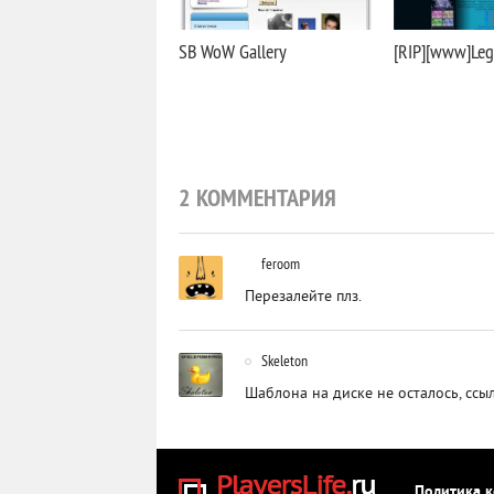
SB WoW Gallery
[RIP][www]Leg
2 КОММЕНТАРИЯ
feroom
Перезалейте плз.
Skeleton
Шаблона на диске не осталось, ссыл
Политика 