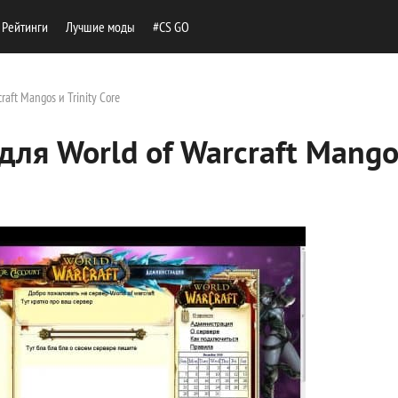
Рейтинги
Лучшие моды
#CS GO
aft Mangos и Trinity Core
для World of Warcraft Mango