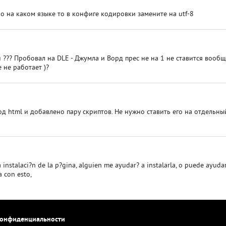
но на каком языке то в конфиге кодировки замените на utf-8
??? Пробовал на DLE - Джумла и Ворд прес не на 1 не ставится вооб
 не работает )?
од html и добавлено пару скриптов. Не нужно ставить его на отдельны
a instalaci?n de la p?gina, alguien me ayudar? a instalarla, o puede ayud
a con esto,
конфиденциальности