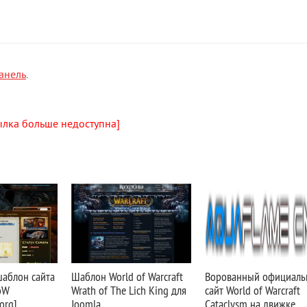
анель
.
ылка больше недоступна]
аблон сайта
Шаблон World of Warcraft
Ворованный официал
oW
Wrath of The Lich King для
сайт World of Warcraft
org]
Joomla
Cataclysm на движке