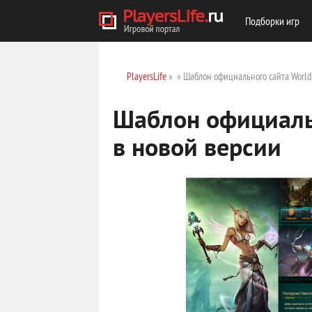
Подборки игр
PlayersLife
»
» Шаблон официального сайта World 
Шаблон официальн
в новой версии