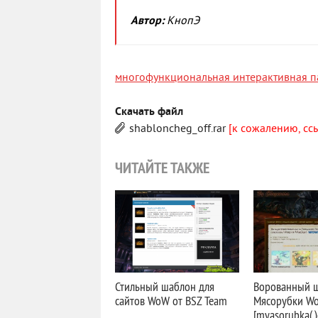
Автор:
КнопЭ
многофункциональная интерактивная п
Скачать файл
shabloncheg_off.rar
[к сожалению, сс
ЧИТАЙТЕ ТАКЖЕ
Стильный шаблон для
Ворованный ш
сайтов WoW от BSZ Team
Мясорубки W
[myasorubka(.)