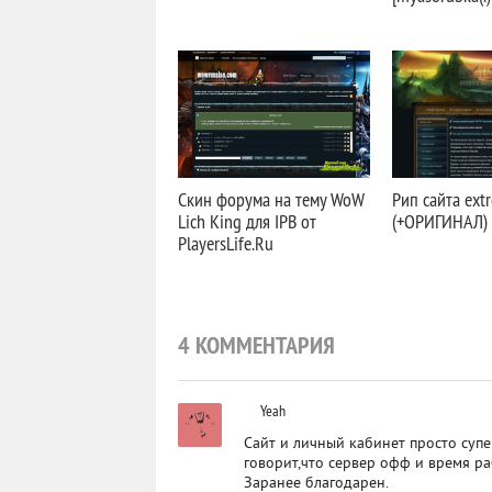
Скин форума на тему WoW
Рип сайта ext
Lich King для IPB от
(+ОРИГИНАЛ)
PlayersLife.Ru
4 КОММЕНТАРИЯ
Yeah
Сайт и личный кабинет просто супе
говорит,что сервер офф и время ра
Заранее благодарен.