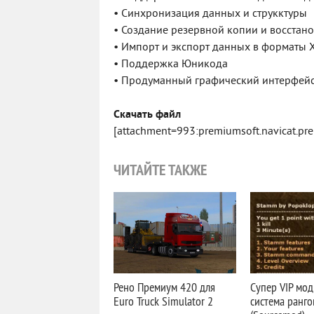
• Синхронизация данных и струкктуры
• Создание резервной копии и восстан
• Импорт и экспорт данных в форматы XL
• Поддержка Юникода
• Продуманный графический интерфей
Скачать файл
[attachment=993:premiumsoft.navicat.premi
ЧИТАЙТЕ ТАКЖЕ
Рено Премиум 420 для
Супер VIP мод
Euro Truck Simulator 2
система ранго