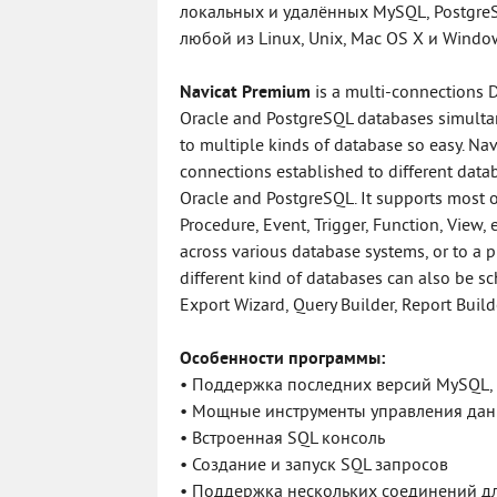
локальных и удалённых MySQL, PostgreS
любой из Linux, Unix, Mac OS X и Wind
Navicat Premium
is a multi-connections 
Oracle and PostgreSQL databases simultan
to multiple kinds of database so easy. N
connections established to different dat
Oracle and PostgreSQL. It supports most 
Procedure, Event, Trigger, Function, View,
across various database systems, or to a p
different kind of databases can also be sc
Export Wizard, Query Builder, Report Buil
Особенности программы:
• Поддержка последних версий MySQL, P
• Мощные инструменты управления да
• Встроенная SQL консоль
• Создание и запуск SQL запросов
• Поддержка нескольких соединений д