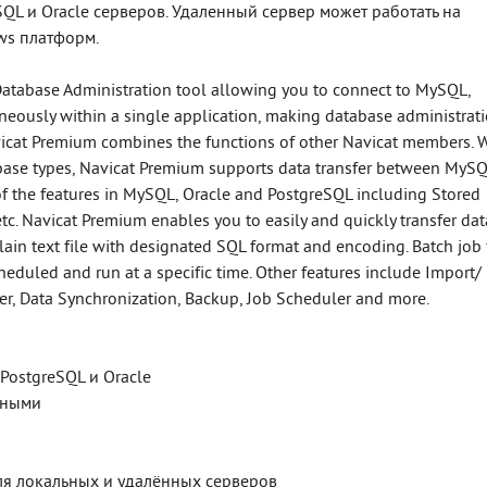
QL и Oracle серверов. Удаленный сервер может работать на
ows платформ.
Database Administration tool allowing you to connect to MySQL,
eously within a single application, making database administrat
avicat Premium combines the functions of other Navicat members. 
abase types, Navicat Premium supports data transfer between MySQ
of the features in MySQL, Oracle and PostgreSQL including Stored
 etc. Navicat Premium enables you to easily and quickly transfer dat
lain text file with designated SQL format and encoding. Batch job 
heduled and run at a specific time. Other features include Import/
der, Data Synchronization, Backup, Job Scheduler and more.
ostgreSQL и Oracle
нными
ля локальных и удалённых серверов