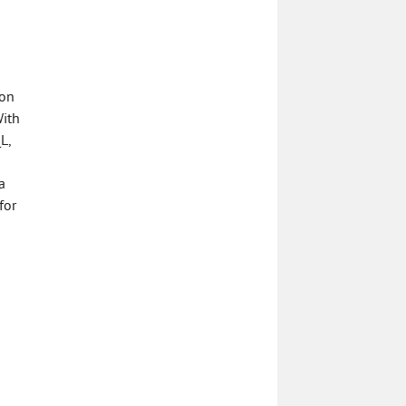
ion
With
L,
a
for