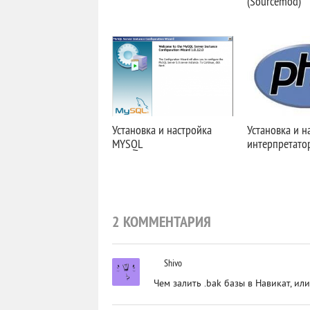
(Sourcemod)
Установка и настройка
Установка и н
MYSQL
интерпретато
2 КОММЕНТАРИЯ
Shivo
Чем залить .bak базы в Навикат, ил