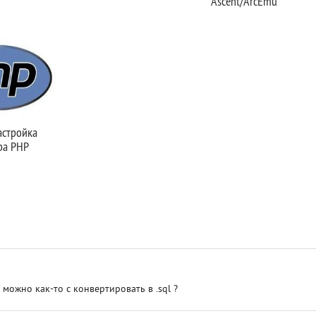
Ascent/ArcEmu
астройка
ра PHP
и можно как-то с конвертировать в .sql ?