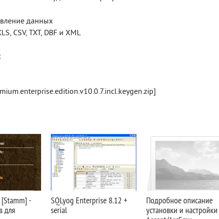
овление данных
S, CSV, TXT, DBF и XML
с
um.enterprise.edition.v10.0.7.incl.keygen.zip]
 [Stamm] -
SQLyog Enterprise 8.12 +
Подробное описание
в для
serial
установки и настройки