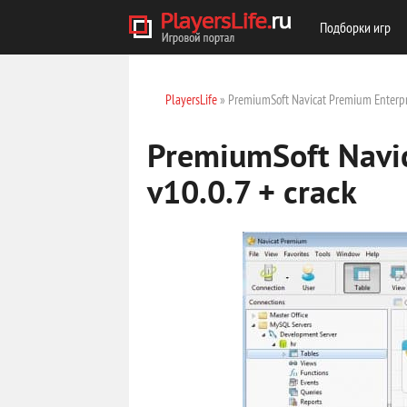
Подборки игр
PlayersLife
» PremiumSoft Navicat Premium Enterpris
PremiumSoft Navic
v10.0.7 + crack