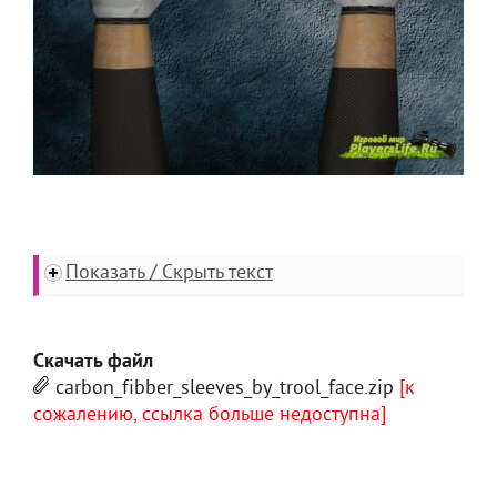
Показать / Скрыть текст
Скачать файл
carbon_fibber_sleeves_by_trool_face.zip
[к
сожалению, ссылка больше недоступна]