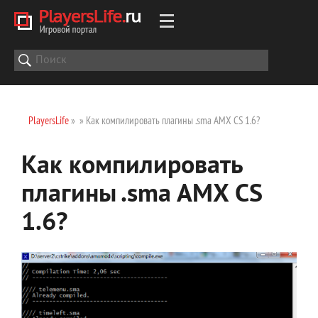
PlayersLife
»
» Как компилировать плагины .sma AMX CS 1.6?
Как компилировать
плагины .sma AMX CS
1.6?