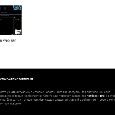
н web для
конфиденциальности
жете узнать актуальные игровые новости, которые доступны для обсуждения. Сайт
ачивания совершенно бесплатно. Кого-то заинтересует раздел про
подборки игр
, в кот
анра. Для самых искушенных был создан раздел, связанный с рейтингом игрового жел
ом при покупке.