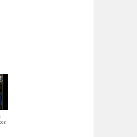
а
coz