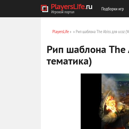
Подборки игр
PlayersLife
»
» Рип шаблона The Abiss для ucoz (W
Рип шаблона The A
тематика)