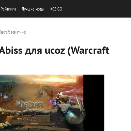
Рейтинги
Лучшие моды
#CS GO
arcraft тематика)
biss для ucoz (Warcraft