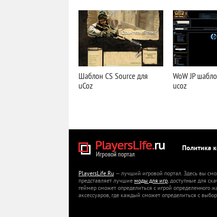
Шаблон CS Source для
WoW JP шабло
uCoz
ucoz
Политика 
PlayersLife.Ru
— лучший игровой портал. Здесь вы смо
представляет лучшие
моды для игр
, доступные для ск
геймер сможет определиться с игрой определенного ж
аксессуаров, где каждый сможет определиться с выбор